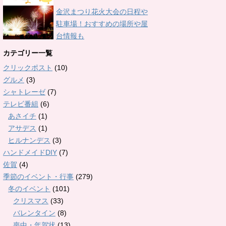
金沢まつり花火大会の日程や
駐車場！おすすめの場所や屋
台情報も
カテゴリー一覧
クリックポスト
(10)
グルメ
(3)
シャトレーゼ
(7)
テレビ番組
(6)
あさイチ
(1)
アサデス
(1)
ヒルナンデス
(3)
ハンドメイドDIY
(7)
佐賀
(4)
季節のイベント・行事
(279)
冬のイベント
(101)
クリスマス
(33)
バレンタイン
(8)
喪中・年賀状
(13)