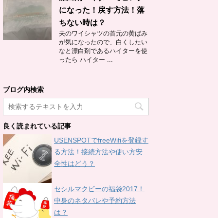
になった！戻す方法！落
ちない時は？
夫のワイシャツの首元の黄ばみ
が気になったので、白くしたい
なと漂白剤であるハイターを使
ったら ハイター ...
ブログ内検索
良く読まれている記事
USENSPOTでfreeWifiを登録す
る方法！接続方法や使い方安
全性はどう？
セシルマクビーの福袋2017！
中身のネタバレや予約方法
は？