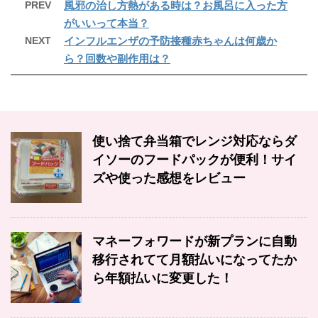
PREV
風邪の治し方熱がある時は？お風呂に入った方
がいいって本当？
NEXT
インフルエンザの予防接種赤ちゃんは何歳か
ら？回数や副作用は？
使い捨て弁当箱でレンジ対応ならダ
イソーのフードパックが便利！サイ
ズや使った感想をレビュー
マネーフォワードが新プランに自動
移行されてて月額払いになってたか
ら年額払いに変更した！