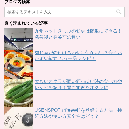
ブログ内検索
良く読まれている記事
九州ネットきっぷの変更は簡単にできる！
発券後と発券前の違い
肉じゃがの付け合わせは何がいい？合うお
かずや献立 もう一品レシピ！
大きいオクラが固い筋っぽい時の食べ方や
レシピを紹介！育ちすぎたオクラに
USENSPOTでfreeWifiを登録する方法！接
続方法や使い方安全性はどう？