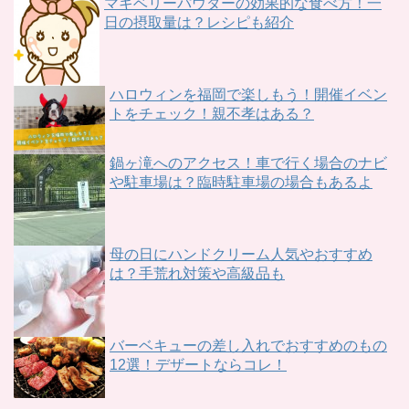
マキベリーパウダーの効果的な食べ方！一
日の摂取量は？レシピも紹介
ハロウィンを福岡で楽しもう！開催イベン
トをチェック！親不孝はある？
鍋ヶ滝へのアクセス！車で行く場合のナビ
や駐車場は？臨時駐車場の場合もあるよ
母の日にハンドクリーム人気やおすすめ
は？手荒れ対策や高級品も
バーベキューの差し入れでおすすめのもの
12選！デザートならコレ！