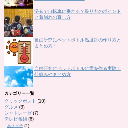
浴衣で自転車に乗れる？乗り方のポイント
と着崩れの直し方
自由研究にペットボトル温度計の作り方と
まとめ方！
自由研究にペットボトルに雲を作る実験！
仕組みやまとめ方
カテゴリー一覧
クリックポスト
(10)
グルメ
(3)
シャトレーゼ
(7)
テレビ番組
(6)
あさイチ
(1)