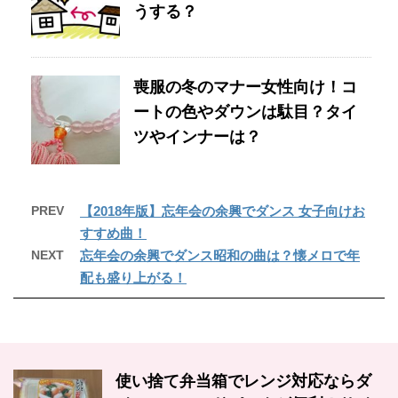
うする？
喪服の冬のマナー女性向け！コ
ートの色やダウンは駄目？タイ
ツやインナーは？
PREV
【2018年版】忘年会の余興でダンス 女子向けお
すすめ曲！
NEXT
忘年会の余興でダンス昭和の曲は？懐メロで年
配も盛り上がる！
使い捨て弁当箱でレンジ対応ならダ