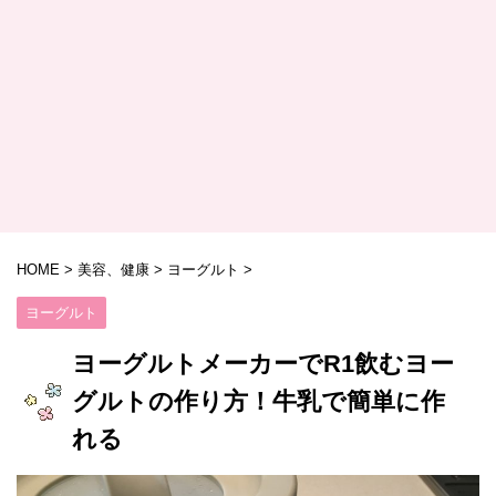
HOME
>
美容、健康
>
ヨーグルト
>
ヨーグルト
ヨーグルトメーカーでR1飲むヨー
グルトの作り方！牛乳で簡単に作
れる