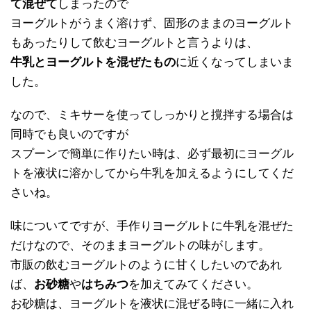
て混ぜて
しまったので
ヨーグルトがうまく溶けず、固形のままのヨーグルト
もあったりして飲むヨーグルトと言うよりは、
牛乳とヨーグルトを混ぜたもの
に近くなってしまいま
した。
なので、ミキサーを使ってしっかりと撹拌する場合は
同時でも良いのですが
スプーンで簡単に作りたい時は、必ず最初にヨーグル
トを液状に溶かしてから牛乳を加えるようにしてくだ
さいね。
味についてですが、手作りヨーグルトに牛乳を混ぜた
だけなので、そのままヨーグルトの味がします。
市販の飲むヨーグルトのように甘くしたいのであれ
ば、
お砂糖
や
はちみつ
を加えてみてください。
お砂糖は、ヨーグルトを液状に混ぜる時に一緒に入れ