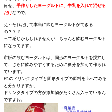
何せ、
手作りしたヨーグルトに、牛乳を入れて混ぜる
だけ
なので。
え～それだけで本当に飲むヨーグルトができる
の？？？
って感じかもしれませんが、ちゃんと飲むヨーグルト
になってます。
市販の飲むヨーグルトは、固形のヨーグルトを撹拌し
て、さらに飲みやすくするために糖分を加えて作られ
ています。
R1のドリンクタイプと固形タイプの原料を比べてみる
と分かりますが、
ドリンクタイプの方が添加物がたくさん入っているん
ですよね。