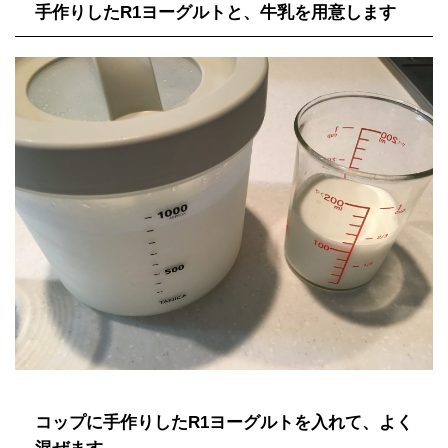
手作りしたR1ヨーグルトと、牛乳を用意します
コップに手作りしたR1ヨーグルトを入れて、よく