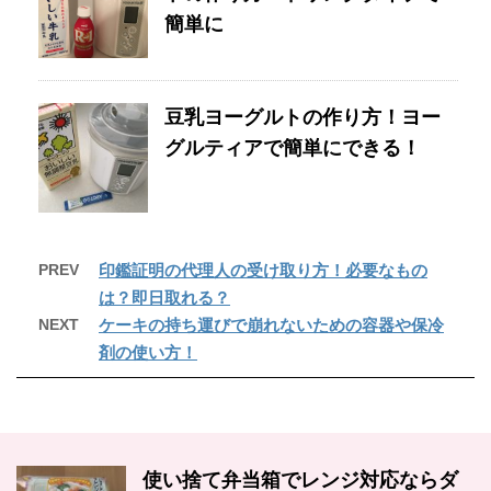
簡単に
豆乳ヨーグルトの作り方！ヨー
グルティアで簡単にできる！
PREV
印鑑証明の代理人の受け取り方！必要なもの
は？即日取れる？
NEXT
ケーキの持ち運びで崩れないための容器や保冷
剤の使い方！
使い捨て弁当箱でレンジ対応ならダ