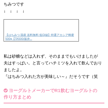
ちみつです
↓ ↓ ↓ ↓
【はちみつ 国産 送料無料 低GI値】特選アカシア蜂蜜
500g【TA500/坂井...
私は砂糖などは入れず、そのままでもいけましたが
夫はすっぱい。と言ってハチミツを入れて飲んでおり
ましたよ。
『はちみつ入れた方が美味しい～』だそうです（笑
ヨーグルトメーカーでR1飲むヨーグルトの
作り方まとめ