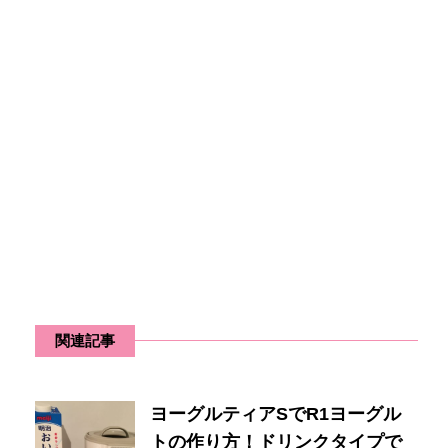
関連記事
ヨーグルティアSでR1ヨーグル
トの作り方！ドリンクタイプで