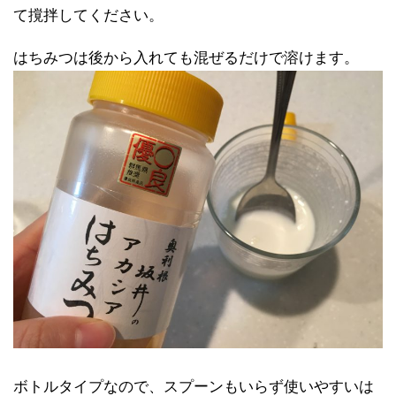
て撹拌してください。
はちみつは後から入れても混ぜるだけで溶けます。
ボトルタイプなので、スプーンもいらず使いやすいは