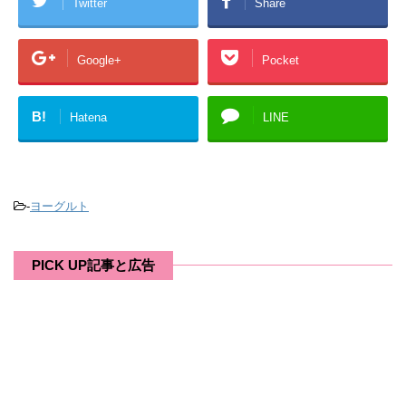
Twitter
Share
Google+
Pocket
B!
Hatena
LINE
-
ヨーグルト
PICK UP記事と広告