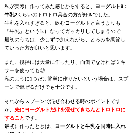
私が実際に作ってみた感じからすると、
ヨーグルト8：
牛乳2
くらいのトロトロ具合の方が好きでした。
牛乳を入れすぎると、飲むヨーグルトと言うよりも
『牛乳』という味になってガッカリしてしまうので
最初のうちは、少しずつ加えながら、とろみを調節し
ていった方が良いと思います。
また、撹拌には大量に作ったり、面倒でなければミキ
サーを使っても◎
私のように1つだけ簡単に作りたいという場合は、スプ
ーンで混ぜるだけでも十分です。
それからスプーンで混ぜ合わせる時のポイントです
が、
先にヨーグルトだけを混ぜてきちんとトロトロに
すること
です。
最初に作ったときは、
ヨーグルトと牛乳を同時に入れ