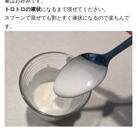
量はお好みです。
トロトロの液状
になるまで混ぜてください。
スプーンで混ぜても割とすぐ液状になるので楽ちんで
す。