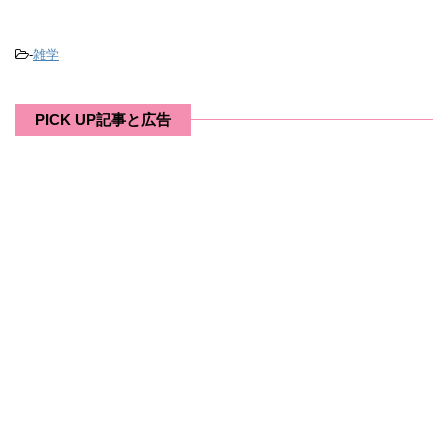
-
雑学
PICK UP記事と広告