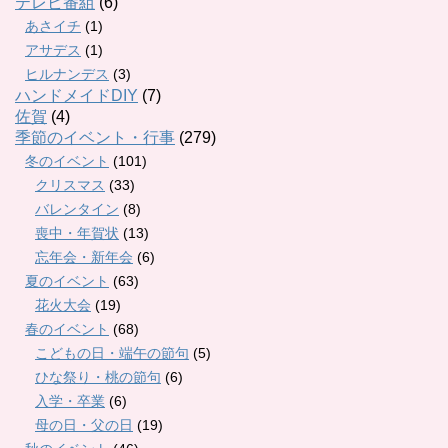
テレビ番組
(6)
あさイチ
(1)
アサデス
(1)
ヒルナンデス
(3)
ハンドメイドDIY
(7)
佐賀
(4)
季節のイベント・行事
(279)
冬のイベント
(101)
クリスマス
(33)
バレンタイン
(8)
喪中・年賀状
(13)
忘年会・新年会
(6)
夏のイベント
(63)
花火大会
(19)
春のイベント
(68)
こどもの日・端午の節句
(5)
ひな祭り・桃の節句
(6)
入学・卒業
(6)
母の日・父の日
(19)