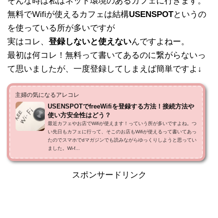
そんな時は私はネット環境のあるカフェに行きます。
無料でWifiが使えるカフェは結構
USENSPOT
というの
を使っている所が多いですが
実はコレ、
登録しないと使えない
んですよねー。
最初は何コレ！無料って書いてあるのに繋がらないっ
て思いましたが、一度登録してしまえば簡単ですよ↓
主婦の気になるアレコレ
USENSPOTでfreeWifiを登録する方法！接続方法や
使い方安全性はどう？
最近カフェやお店でWifiが使えます！っていう所が多いですよね。つ
い先日もカフェに行って、そこのお店もWifiが使えるって書いてあっ
たのでスマホでdマガジンでも読みながらゆっくりしようと思ってい
ました。Wi-f...
スポンサードリンク