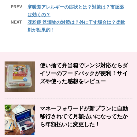
PREV
寒暖差アレルギーの症状とは？対策は？市販薬
は効くの？
NEXT
花粉症 洗濯物の対策は？外に干す場合は？柔軟
剤が効果的！
使い捨て弁当箱でレンジ対応ならダ
イソーのフードパックが便利！サイ
ズや使った感想をレビュー
マネーフォワードが新プランに自動
移行されてて月額払いになってたか
ら年額払いに変更した！