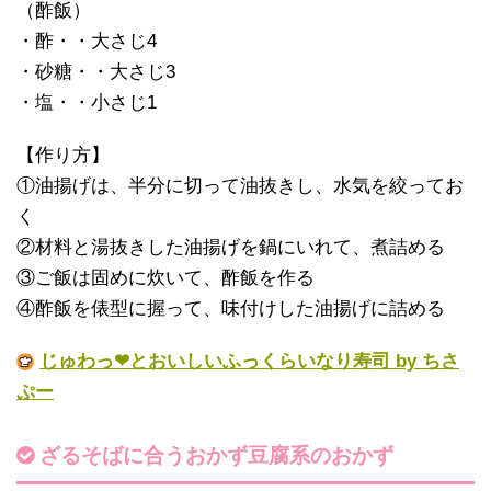
（酢飯）
・酢・・大さじ4
・砂糖・・大さじ3
・塩・・小さじ1
【作り方】
①油揚げは、半分に切って油抜きし、水気を絞ってお
く
②材料と湯抜きした油揚げを鍋にいれて、煮詰める
③ご飯は固めに炊いて、酢飯を作る
④酢飯を俵型に握って、味付けした油揚げに詰める
じゅわっ❤とおいしいふっくらいなり寿司 by ちさ
ぷー
ざるそばに合うおかず豆腐系のおかず