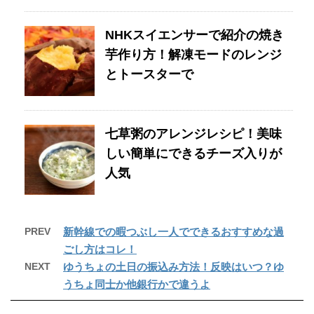
NHKスイエンサーで紹介の焼き
芋作り方！解凍モードのレンジ
とトースターで
七草粥のアレンジレシピ！美味
しい簡単にできるチーズ入りが
人気
PREV
新幹線での暇つぶし一人でできるおすすめな過
ごし方はコレ！
NEXT
ゆうちょの土日の振込み方法！反映はいつ？ゆ
うちょ同士か他銀行かで違うよ