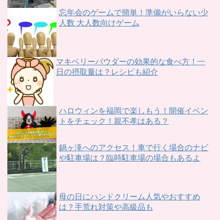
忘年会のゲームで簡単！準備がいらない少
人数 大人数向けゲーム
マキベリーパウダーの効果的な食べ方！一
日の摂取量は？レシピも紹介
ハロウィンを福岡で楽しもう！開催イベン
トをチェック！親不孝はある？
鍋ヶ滝へのアクセス！車で行く場合のナビ
や駐車場は？臨時駐車場の場合もあるよ
母の日にハンドクリーム人気やおすすめ
は？手荒れ対策や高級品も