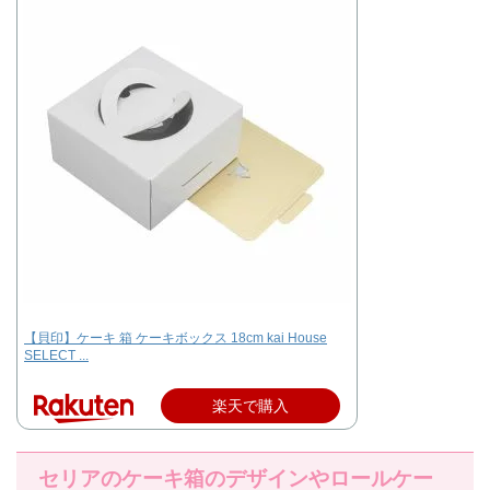
【貝印】ケーキ 箱 ケーキボックス 18cm kai House
SELECT ...
楽天で購入
セリアのケーキ箱のデザインやロールケー