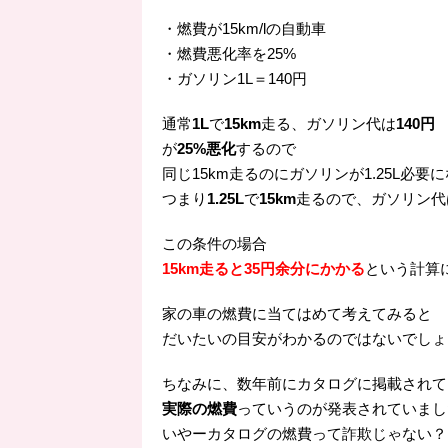
・燃費が15km/lの自動車
・燃費悪化率を25%
・ガソリン1L＝140円
通常
1L
で
15km
走る、ガソリン代は
140円
が
25%悪化
するので
同じ15km走るのにガソリンが1.25L必要
つまり
1.25L
で
15km
走るので、ガソリン代
この条件の場合
15km走ると35円余分にかかる
という計算
家の車の燃費に当てはめて考えてみると
だいたいの目安がわかるのではないでしょ
ちなみに、数年前にカタログに掲載されて
実際の燃費
っていうのが発表されていまし
いやーカタログの燃費って詐欺じゃない？