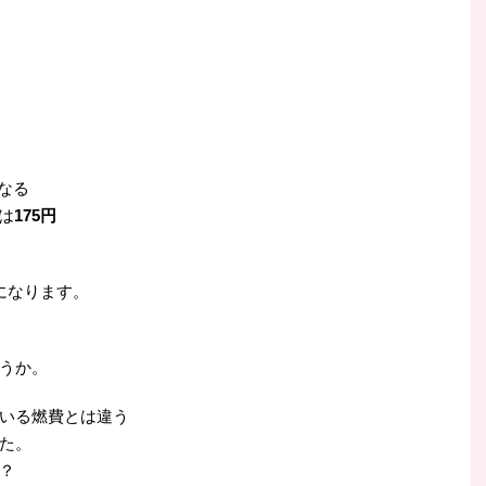
になる
は
175円
になります。
うか。
いる燃費とは違う
た。
？