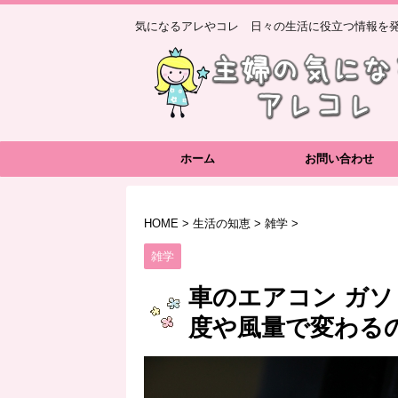
気になるアレやコレ 日々の生活に役立つ情報を発
ホーム
お問い合わせ
HOME
>
生活の知恵
>
雑学
>
雑学
車のエアコン ガ
度や風量で変わる