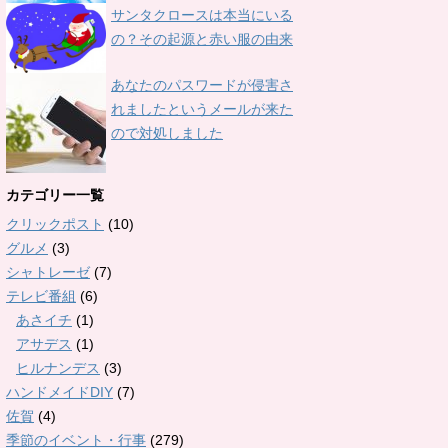
サンタクロースは本当にいる
の？その起源と赤い服の由来
あなたのパスワードが侵害さ
れましたというメールが来た
ので対処しました
カテゴリー一覧
クリックポスト
(10)
グルメ
(3)
シャトレーゼ
(7)
テレビ番組
(6)
あさイチ
(1)
アサデス
(1)
ヒルナンデス
(3)
ハンドメイドDIY
(7)
佐賀
(4)
季節のイベント・行事
(279)