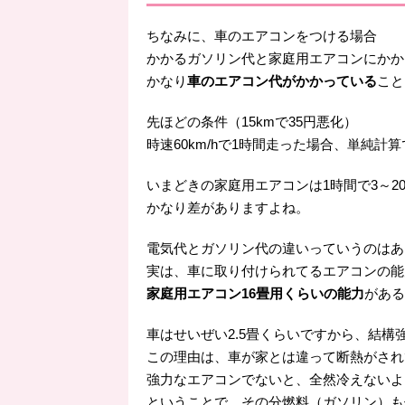
ちなみに、車のエアコンをつける場合
かかるガソリン代と家庭用エアコンにかか
かなり
車のエアコン代がかかっている
こと
先ほどの条件（15kmで35円悪化）
時速60km/hで1時間走った場合、単純計
いまどきの家庭用エアコンは1時間で3～2
かなり差がありますよね。
電気代とガソリン代の違いっていうのはあ
実は、車に取り付けられてるエアコンの能
家庭用エアコン16畳用くらいの能力
がある
車はせいぜい2.5畳くらいですから、結
この理由は、車が家とは違って断熱がされ
強力なエアコンでないと、全然冷えないよ
ということで、その分燃料（ガソリン）も