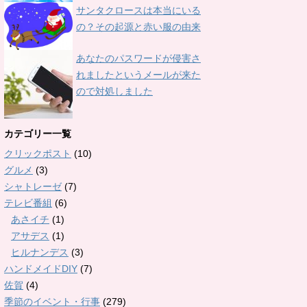
サンタクロースは本当にいる
の？その起源と赤い服の由来
あなたのパスワードが侵害さ
れましたというメールが来た
ので対処しました
カテゴリー一覧
クリックポスト
(10)
グルメ
(3)
シャトレーゼ
(7)
テレビ番組
(6)
あさイチ
(1)
アサデス
(1)
ヒルナンデス
(3)
ハンドメイドDIY
(7)
佐賀
(4)
季節のイベント・行事
(279)