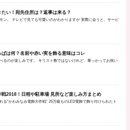
きたい！宛先住所は？返事は来る？
モン。 テレビで見ても可愛いのがわかりますが 実際に会うと、サービ
っぱは何？名前や赤い実を飾る意味はコレ
べるのが楽しみです。 キリスト教ではないけれど、乗っかってお祝い
戦2018！日程や駐車場 見所など楽しみ方まとめ
る"かわみなみ電飾大作戦" 25万級ものLED電飾で飾り付けられたト