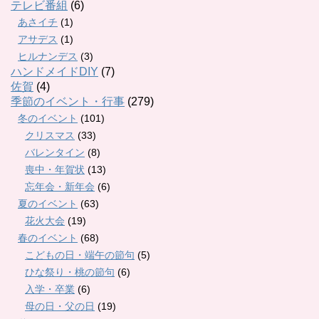
テレビ番組
(6)
あさイチ
(1)
アサデス
(1)
ヒルナンデス
(3)
ハンドメイドDIY
(7)
佐賀
(4)
季節のイベント・行事
(279)
冬のイベント
(101)
クリスマス
(33)
バレンタイン
(8)
喪中・年賀状
(13)
忘年会・新年会
(6)
夏のイベント
(63)
花火大会
(19)
春のイベント
(68)
こどもの日・端午の節句
(5)
ひな祭り・桃の節句
(6)
入学・卒業
(6)
母の日・父の日
(19)