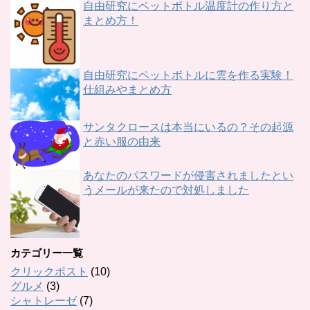
自由研究にペットボトル温度計の作り方と
まとめ方！
自由研究にペットボトルに雲を作る実験！
仕組みやまとめ方
サンタクロースは本当にいるの？その起源
と赤い服の由来
あなたのパスワードが侵害されましたとい
うメールが来たので対処しました
カテゴリー一覧
クリックポスト
(10)
グルメ
(3)
シャトレーゼ
(7)