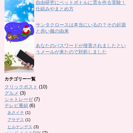
自由研究にペットボトルに雲を作る実験！
仕組みやまとめ方
サンタクロースは本当にいるの？その起源
と赤い服の由来
あなたのパスワードが侵害されましたとい
うメールが来たので対処しました
カテゴリー一覧
クリックポスト
(10)
グルメ
(3)
シャトレーゼ
(7)
テレビ番組
(6)
あさイチ
(1)
アサデス
(1)
ヒルナンデス
(3)