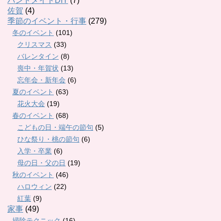
ハンドメイドDIY
(7)
佐賀
(4)
季節のイベント・行事
(279)
冬のイベント
(101)
クリスマス
(33)
バレンタイン
(8)
喪中・年賀状
(13)
忘年会・新年会
(6)
夏のイベント
(63)
花火大会
(19)
春のイベント
(68)
こどもの日・端午の節句
(5)
ひな祭り・桃の節句
(6)
入学・卒業
(6)
母の日・父の日
(19)
秋のイベント
(46)
ハロウィン
(22)
紅葉
(9)
家事
(49)
掃除テクニック
(16)