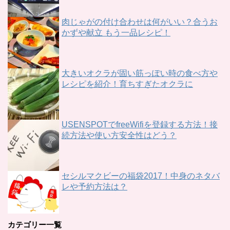
肉じゃがの付け合わせは何がいい？合うお
かずや献立 もう一品レシピ！
大きいオクラが固い筋っぽい時の食べ方や
レシピを紹介！育ちすぎたオクラに
USENSPOTでfreeWifiを登録する方法！接
続方法や使い方安全性はどう？
セシルマクビーの福袋2017！中身のネタバ
レや予約方法は？
カテゴリー一覧