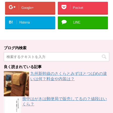
Google+
Pocket
B!
Hatena
LINE
ブログ内検索
良く読まれている記事
九州新幹線のさくらとみずほとつばめの違
いは何？料金や内装は？
喪中はがきは郵便局で販売してるの？値段はい
くら？