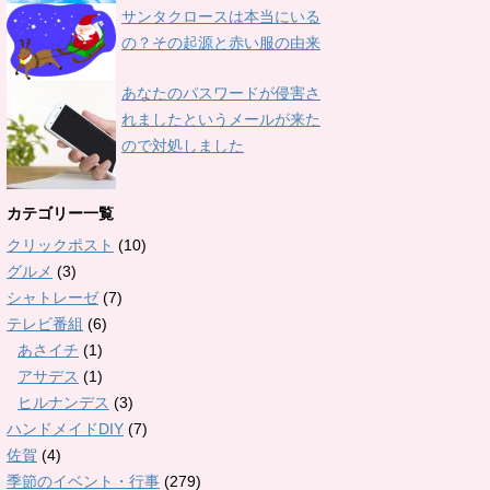
サンタクロースは本当にいる
の？その起源と赤い服の由来
あなたのパスワードが侵害さ
れましたというメールが来た
ので対処しました
カテゴリー一覧
クリックポスト
(10)
グルメ
(3)
シャトレーゼ
(7)
テレビ番組
(6)
あさイチ
(1)
アサデス
(1)
ヒルナンデス
(3)
ハンドメイドDIY
(7)
佐賀
(4)
季節のイベント・行事
(279)