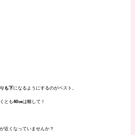
。
りも下
になるようにするのがベスト。
くとも
40㎝
は離して！
が近くなっていませんか？