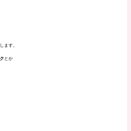
します。
ク
とか